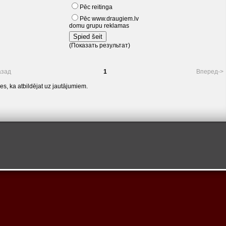
Pēc reitinga
Pēc www.draugiem.lv
domu grupu reklamas
(
Показать результат
)
азад
1
Вперед->
es, ka atbildējat uz jautājumiem.