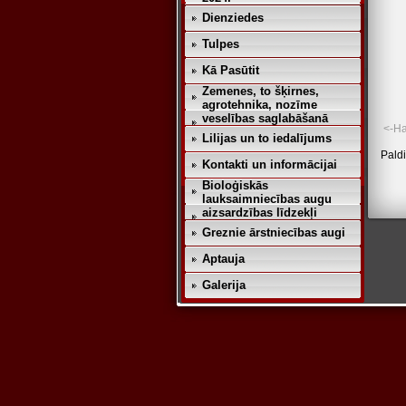
Dienziedes
Tulpes
Kā Pasūtit
Zemenes, to šķirnes,
agrotehnika, nozīme
veselības saglabāšanā
<-Н
Lilijas un to iedalījums
Paldi
Kontakti un informācijai
Bioloģiskās
lauksaimniecības augu
aizsardzības līdzekļi
Greznie ārstniecības augi
Aptauja
Galerija