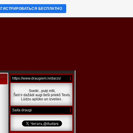
ЕГИСТРИРОВАТЬСЯ БЕСПЛАТНО
https://www.draugiem.lv/darzs/
Sveiki , puķi mīli,
Šeit ir dažādi augi tieši priekš Tevis.
Lūdzu aplūko un izvelies .
Saita draugi