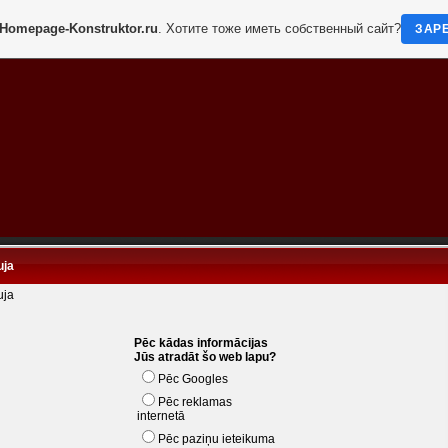
Homepage-Konstruktor.ru
. Хотите тоже иметь собственный сайт?
ЗАР
uja
uja
Pēc kādas informācijas
Jūs atradāt šo web lapu?
Pēc Googles
Pēc reklamas
internetā
Pēc paziņu ieteikuma