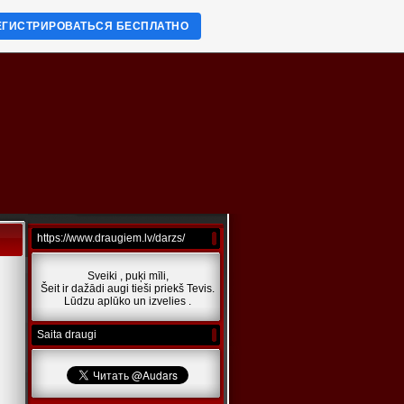
ЕГИСТРИРОВАТЬСЯ БЕСПЛАТНО
https://www.draugiem.lv/darzs/
Sveiki , puķi mīli,
Šeit ir dažādi augi tieši priekš Tevis.
Lūdzu aplūko un izvelies .
Saita draugi