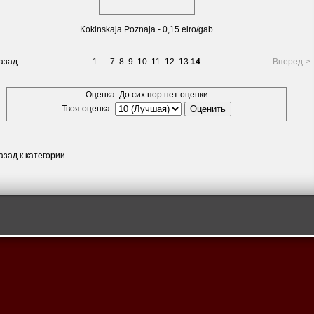
Kokinskaja Poznaja - 0,15 eiro/gab
азад
1
...
7
8
9
10
11
12
13
14
Вперед->
Оценка: До сих пор нет оценки
Твоя оценка:
азад к категории