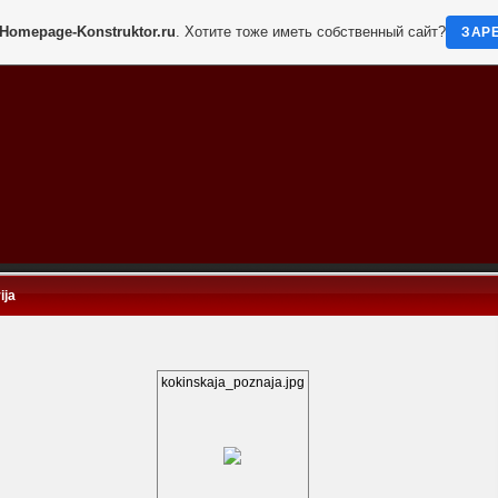
Homepage-Konstruktor.ru
. Хотите тоже иметь собственный сайт?
ЗАР
ija
kokinskaja_poznaja.jpg