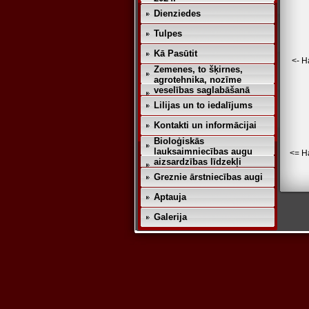
Dienziedes
Tulpes
Kā Pasūtit
<- Н
Zemenes, to šķirnes,
agrotehnika, nozīme
veselības saglabāšanā
Lilijas un to iedalījums
Kontakti un informācijai
Bioloģiskās
lauksaimniecības augu
<= Н
aizsardzības līdzekļi
Greznie ārstniecības augi
Aptauja
Galerija