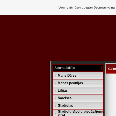
Этот сайт был создан бесплатно на
Satura rādītājs
Galer
Mans Dārzs
Manas peonijas
Lilijas
Narcises
Gladiolas
Gladiolu sīpolu piedāvājums
2024.