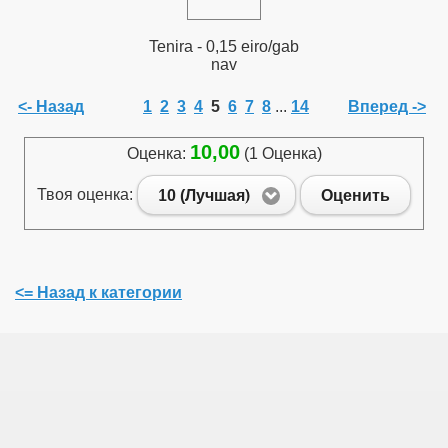
Tenira - 0,15 eiro/gab
nav
, nozīme veselības saglabāšanā
<- Назад
1
2
3
4
5
6
7
8
...
14
Вперед ->
10,00
Оценка:
(1 Оценка)
Твоя оценка:
10 (Лучшая)
Оценить
 aizsardzības līdzekļi
<= Назад к категории